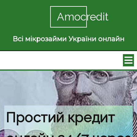
Amocredit
Всі мікрозайми України онлайн
Простий кредит