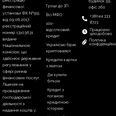
реєстрацію
будинок 59,
Гроші до ЗП
фінансової
офіс 260
установи ФК №911
Всі МФО
+38044 333
від 09.06.2017,
8723
100-
реєстраційний
відсотковий
Працюємо
номер 13103631
цілодобово
кредит
видане
Політика
конфіденційно
Українські біржі
Національною
криптовалют
комісією, що
здійснює державне
Кредитні картки
регулювання у
з лімітом
сфері ринків
Де купити
фінансових послуг.
біткоін
Ліцензія на
Кредит з
провадження
поганою
господарської
кредитною
діяльності з
історією
надання коштів у