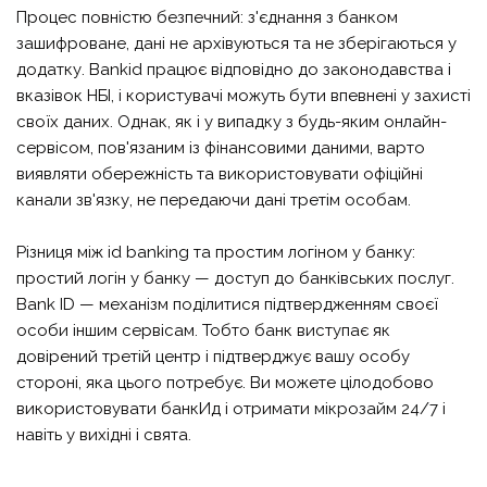
Процес повністю безпечний: з'єднання з банком
зашифроване, дані не архівуються та не зберігаються у
додатку. Bankid працює відповідно до законодавства і
вказівок НБІ, і користувачі можуть бути впевнені у захисті
своїх даних. Однак, як і у випадку з будь-яким онлайн-
сервісом, пов'язаним із фінансовими даними, варто
виявляти обережність та використовувати офіційні
канали зв'язку, не передаючи дані третім особам.
Різниця між id banking та простим логіном у банку:
простий логін у банку — доступ до банківських послуг.
Bank ID — механізм поділитися підтвердженням своєї
особи іншим сервісам. Тобто банк виступає як
довірений третій центр і підтверджує вашу особу
стороні, яка цього потребує. Ви можете цілодобово
використовувати банкИд і отримати
мікрозайм 24/7
і
навіть у вихідні і свята.