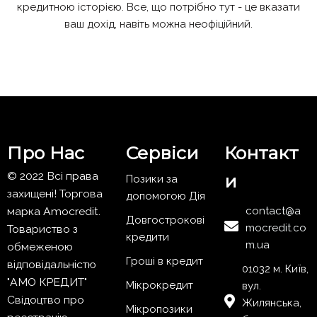
кредитною історією. Все, що потрібно тут - це вказати
ваш дохід, навіть можна неофіційний.
Про Нас
Сервіси
Контакт
© 2022 Всі права
и
Позики за
захищені! Торгова
допомогою Дія
марка Amocredit.
contact@a
Довгострокові
mocredit.co
Товариство з
кредити
m.ua
обмеженою
Гроші в кредит
відповідальністю
01032 м. Київ,
"АМО КРЕДИТ"
Мікрокредит
вул.
Свідоцтво про
Жилянська,
Мікропозики