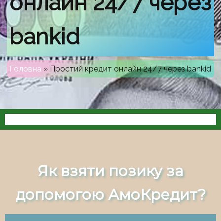
онлайн 24/7 через
bankid
Головна
»
Простий кредит онлайн 24/7 через bankid
Як взяти позику за
допомогою АмоКредит?