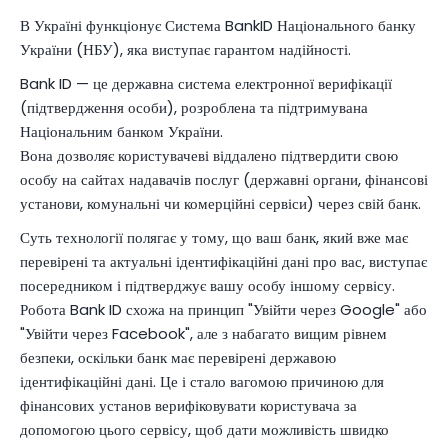
В Україні функціонує Система BankID Національного банку
України (НБУ), яка виступає гарантом надійності.
Bank ID — це державна система електронної верифікації
(підтвердження особи), розроблена та підтримувана
Національним банком України.
Вона дозволяє користувачеві віддалено підтвердити свою
особу на сайтах надавачів послуг (державні органи, фінансові
установи, комунальні чи комерційні сервіси) через свій банк.
Суть технології полягає у тому, що ваш банк, який вже має
перевірені та актуальні ідентифікаційні дані про вас, виступає
посередником і підтверджує вашу особу іншому сервісу.
Робота Bank ID схожа на принцип "Увійти через Google" або
"Увійти через Facebook", але з набагато вищим рівнем
безпеки, оскільки банк має перевірені державою
ідентифікаційні дані. Це і стало вагомою причиною для
фінансових установ верифіковувати користувача за
допомогою цього сервісу, щоб дати можливість швидко