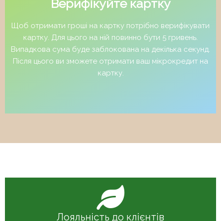
Верифікуйте картку
Щоб отримати гроші на картку потрібно верифікувати
картку. Для цього на ній повинно бути 5 гривень.
Випадкова сума буде заблокована на декілька секунд.
Після цього ви зможете отримати ваш мікрокредит на
картку.
Лояльність до клієнтів