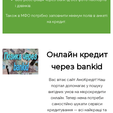
і дзвінків.
Також в МФО потрібно заповнити мінімум полів в анкеті
на кредит.
Онлайн кредит
через bankid
Вас вітає сайт АмоКредіт! Наш
портал допомагає у пошуку
вигідних умов на мікрокредити
онлайн. Тепер нема потреби
самостійно шукати сервіси
кредитування — всі найкращі та