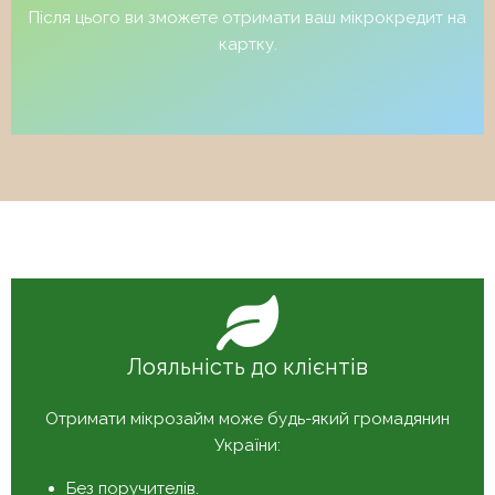
Після цього ви зможете отримати ваш мікрокредит на
картку.
Лояльність до клієнтів
Отримати мікрозайм може будь-який громадянин
України:
Без поручителів.