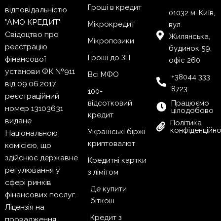
Гроші в кредит
відповідальністю
01032 м. Київ,
"АМО КРЕДИТ"
Мікрокредит
вул.
Свідоцтво про
Жилянська,
Мікропозики
реєстрацію
будинок 59,
Гроші до ЗП
фінансової
офіс 260
установи ФК №911
Всі МФО
+38044 333
від 09.06.2017,
8723
100-
реєстраційний
відсотковий
Працюємо
номер 13103631
цілодобово
кредит
видане
Політика
конфіденційно
Українські біржі
Національною
криптовалют
комісією, що
здійснює державне
Кредитні картки
регулювання у
з лімітом
сфері ринків
Де купити
фінансових послуг.
біткоін
Ліцензія на
Кредит з
провадження