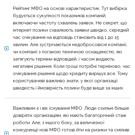
Рейтинг МФО на основі характеристик. Тут вибірка
будується сукупності показників компаній,
включаючи частоту схвалень заявок. Не секрет, що
інтернет позики схвалюють заявки швидко, середній
час очікування на відповідь становить від 1 до 15
хвилин. Але зустрічаються недобросовісні компанії,
чи компанії з поганою технічною оснащеністю, які
затягують терміни відповідей, і часом видають
негативні рішення. Коли
гроші потрібні терміново
, час
очікування рішення щодо кредиту вирішує все. Тому
користувачеві важливо знати, у якої організації
швидкість і ймовірність позики буде вище за інших.
Важливим є і вік існування МФО. Люди схильні більше
довіряти організаціям, які мають багаторічний стаж
роботи. Але, з іншого боку, за величезної
конкуренції нові МФО готові йти на ризики та сміливі