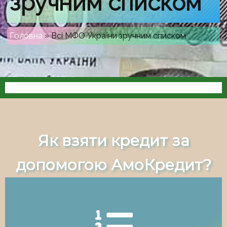
зручним списком
Головна
»
Всі МФО України зручним списком
Як взяти кредит за
допомогою АмоКредит?