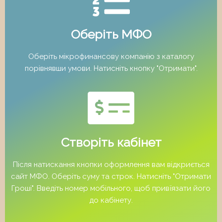
Оберіть МФО
Оберіть мікрофинансову компанію з каталогу
порівнявши умови. Натисніть кнопку "Отримати".
Створіть кабінет
Після натискання кнопки оформлення вам відкриється
сайт МФО. Оберіть суму та строк. Натисніть "Отримати
Гроші". Введіть номер мобільного, щоб привїязати його
до кабінету.