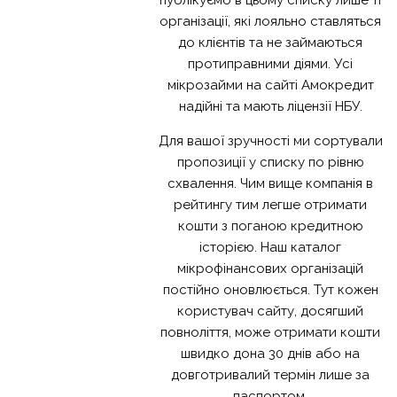
публікуємо в цьому списку лише ті
організації, які лояльно ставляться
до клієнтів та не займаються
протиправними діями. Усі
мікрозайми на сайті Амокредит
надійні та мають ліцензії НБУ.
Для вашої зручності ми сортували
пропозиції у списку по рівню
схвалення. Чим вище компанія в
рейтингу тим легше отримати
кошти з поганою кредитною
історією. Наш каталог
мікрофінансових організацій
постійно оновлюється. Тут кожен
користувач сайту, досягший
повноліття, може отримати кошти
швидко дона 30 днів або на
довготривалий термін лише за
паспортом.