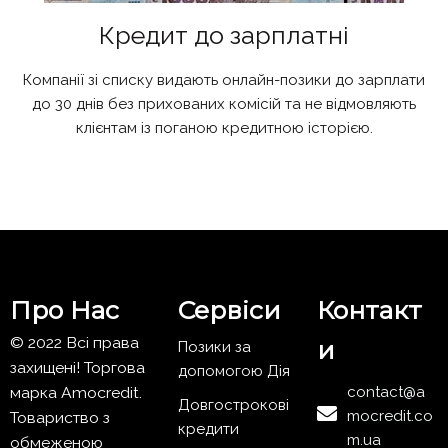
Кредит до зарплатні
Компанії зі списку видають онлайн-позики до зарплати
до 30 днів без прихованих комісій та не відмовляють
клієнтам із поганою кредитною історією.
Про Нас
Сервіси
Контакт
© 2022 Всі права
и
Позики за
захищені! Торгова
допомогою Дія
марка Amocredit.
contact@a
Довгострокові
mocredit.co
Товариство з
кредити
m.ua
обмеженою