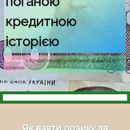
поганою
кредитною
історією
Головна
»
Кредит на карту з поганою кредитною
історією
Як взяти позику за