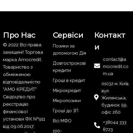
Про Нас
Сервіси
Контакт
© 2022 Всі права
и
Позики за
захищені! Торгова
допомогою Дія
марка Amocredit.
contact@a
Довгострокові
mocredit.co
Товариство з
кредити
m.ua
обмеженою
Гроші в кредит
відповідальністю
01032 м. Київ,
"АМО КРЕДИТ"
Мікрокредит
вул.
Свідоцтво про
Жилянська,
Мікропозики
реєстрацію
будинок 59,
Гроші до ЗП
фінансової
офіс 260
установи ФК №911
Всі МФО
+38044 333
від 09.06.2017,
8723
100-