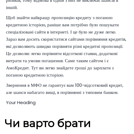
ризиків, тому відмова в одній з них не виключає шансів в
іншій.
Щоб знайти найкращу пропозицію кредиту з поганою
кредитною історією, раніше вам потрібно було пошукати
спеціалізовані сайти в інтернеті. І це було не дуже легко.
Зараз вам досить скористатися сайтами порівняння кредитів,
які дозволяють швидко порівняти різні кредитні пропозиції.
Це дозволяє легко порівняти відсоткові ставки, додаткові
витрати та умови погашення. Саме таким сайтом і є
АмоКредит. Тут ви легко знайдете гроші до зарплати з
поганою кредитною історією.
Звернення в МФО не гарантує вам
100-відсотковий кредит
,
але шанси набагато вищі, в порівнянні з типовим банком.
Your Heading
Чи варто брати