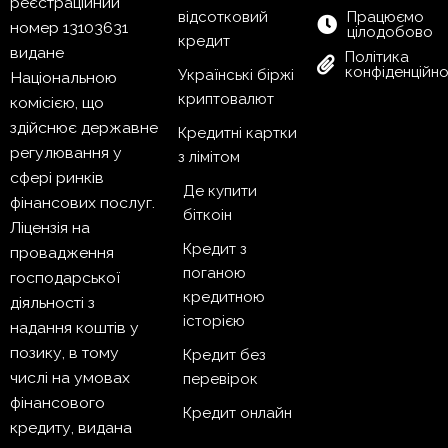
реєстраційний
відсотковий
Працюємо
номер 13103631
цілодобово
кредит
видане
Політика
конфіденційно
Українські біржі
Національною
криптовалют
комісією, що
здійснює державне
Кредитні картки
регулювання у
з лімітом
сфері ринків
Де купити
фінансових послуг.
біткоін
Ліцензія на
Кредит з
провадження
поганою
господарської
кредитною
діяльності з
історією
надання коштів у
позику, в тому
Кредит без
числі на умовах
перевірок
фінансового
Кредит онлайн
кредиту, видана