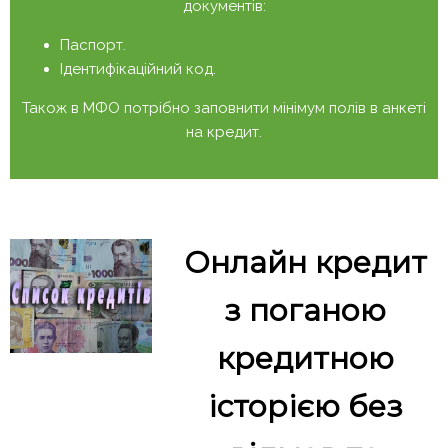
документів:
Паспорт.
Ідентифікаційний код.
Також в МФО потрібно заповнити мінімум полів в анкеті
на кредит.
Онлайн кредит
з поганою
кредитною
історією без