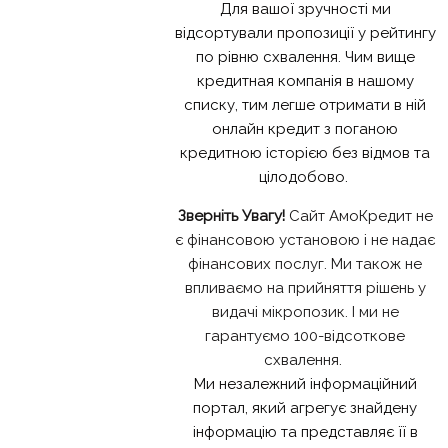
Для вашої зручності ми
відсортували пропозиції у рейтингу
по рівню схвалення. Чим вище
кредитная компанія в нашому
списку, тим легше отримати в ній
онлайн кредит з поганою
кредитною історією без відмов та
цілодобово.
Зверніть Увагу!
Сайт АмоКредит не
є фінансовою установою і не надає
фінансових послуг. Ми також не
впливаємо на прийняття рішень у
видачі мікропозик. І ми не
гарантуємо 100-відсоткове
схвалення.
Ми незалежний інформаційний
портал, який агрегує знайдену
інформацію та представляє її в