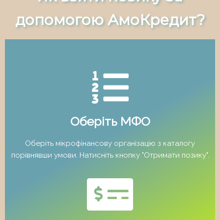
допомогою АмоКредит?
Оберіть МФО
Оберіть мікрофінансову організацію з каталогу
порівнявши умови. Натисніть кнопку "Отримати позику".