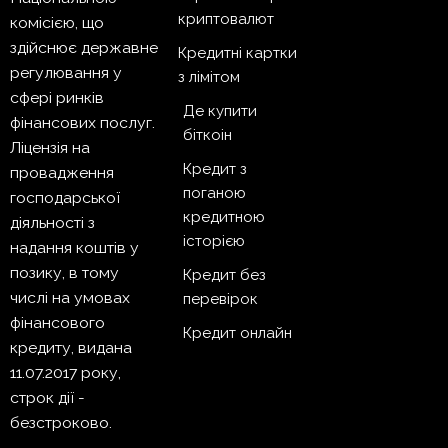
криптовалют
комісією, що
здійснює державне
Кредитні картки
регулювання у
з лімітом
сфері ринків
Де купити
фінансових послуг.
біткоін
Ліцензія на
Кредит з
провадження
поганою
господарської
кредитною
діяльності з
історією
надання коштів у
позику, в тому
Кредит без
числі на умовах
перевірок
фінансового
Кредит онлайн
кредиту, видана
11.07.2017 року,
строк дії -
безстроково.