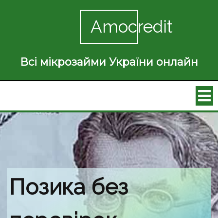
Amocredit
Всі мікрозайми України онлайн
Позика без