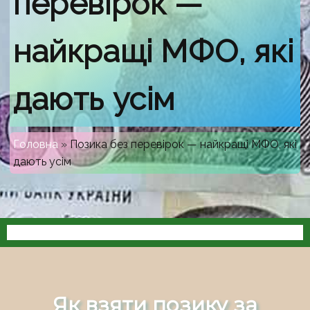
перевірок —
найкращі МФО, які
дають усім
Головна
»
Позика без перевірок — найкращі МФО, які
дають усім
Як взяти позику за