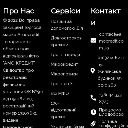
Про Нас
Сервіси
Контакт
© 2022 Всі права
и
Позики за
захищені! Торгова
допомогою Дія
марка Amocredit.
contact@a
Довгострокові
mocredit.co
Товариство з
кредити
m.ua
обмеженою
Гроші в кредит
відповідальністю
01032 м. Київ,
"АМО КРЕДИТ"
Мікрокредит
вул.
Свідоцтво про
Жилянська,
Мікропозики
реєстрацію
будинок 59,
Гроші до ЗП
фінансової
офіс 260
установи ФК №911
Всі МФО
+38044 333
від 09.06.2017,
8723
100-
реєстраційний
відсотковий
Працюємо
номер 13103631
цілодобово
кредит
видане
Політика
конфіденційно
Українські біржі
Національною