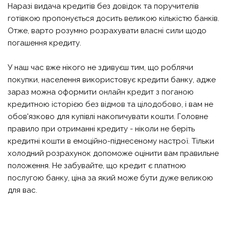
Наразі видача кредитів без довідок та поручителів
готівкою пропонується досить великою кількістю банків.
Отже, варто розумно розрахувати власні сили щодо
погашення кредиту.
У наш час вже нікого не здивуєш тим, що роблячи
покупки, населення використовує кредити банку, адже
зараз можна оформити
онлайн кредит з поганою
кредитною історією без відмов та цілодобово
, і вам не
обов'язково для купівлі накопичувати кошти. Головне
правило при отриманні кредиту - ніколи не беріть
кредитні кошти в емоційно-піднесеному настрої. Тільки
холодний розрахунок допоможе оцінити вам правильне
положення. Не забувайте, що кредит є платною
послугою банку, ціна за який може бути дуже великою
для вас.