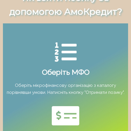
допомогою АмоКредит?
Оберіть МФО
Оберіть мікрофінансову організацію з каталогу
порівнявши умови. Натисніть кнопку "Отримати позику".